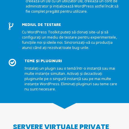
creează un DB cu un utilizator DB, creează un cont de
administrator și inițializează WordPress astfel încât să
fie complet pregătit pentru utilizare.
MEDIUL DE TESTARE
Cu WordPress Toolkit puteți să clonați site-ul și să
configurați un mediu de testare pentru experimentele,
funcțiile noi și ideile noi. Sincronizați-vă cu producția
atunci când ați rezolvat toate bug-urile.
TEME ȘI PLUGINURI
Instalați un plugin sau o temă într-o instanță sau mai
multe instanțe simultan. Activați și dezactivați
pluginurile pe o singură instanță sau pe mai multe
instanțe WordPress. Eliminați pluginuri sau teme care
nu sunt necesare.
SERVERE VIRTUALE PRIVATE