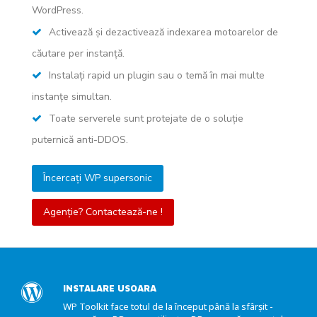
WordPress.
Activează și dezactivează indexarea motoarelor de
căutare per instanță.
Instalați rapid un plugin sau o temă în mai multe
instanțe simultan.
Toate serverele sunt protejate de o soluție
puternică anti-DDOS.
Încercați WP supersonic
Agenție? Contactează-ne !
INSTALARE USOARA
WP Toolkit face totul de la început până la sfârșit -