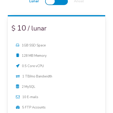
Lunar
Anual
10
$
/
lunar
1GB SSD Space
128 MB Memory
0.5 Core vCPU
1 TB/mo Bandwidth
2 MySQL
10 E-mails
5 FTP Accounts