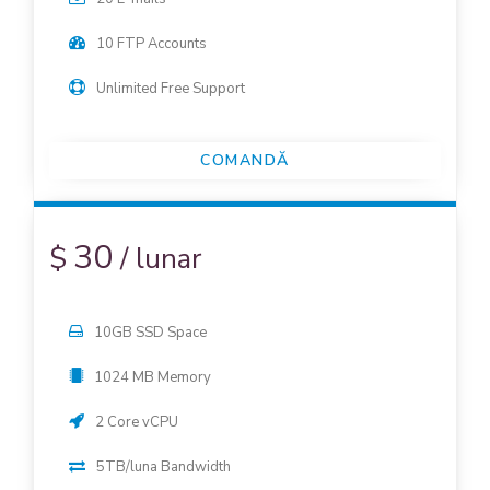
10 FTP Accounts
Unlimited Free Support
COMANDĂ
30
$
/
lunar
10GB SSD Space
1024 MB Memory
2 Core vCPU
5TB/luna Bandwidth