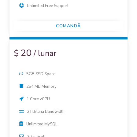
Unlimited Free Support
COMANDĂ
20
$
/
lunar
5GB SSD Space
254 MB Memory
1 Core vCPU
2TB/luna Bandwidth
Unlimited MySQL
20 E-mails