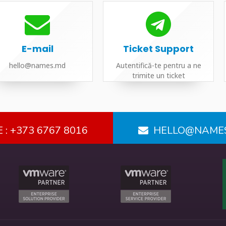
E-mail
Ticket Support
hello@names.md
Autentifică-te pentru a ne
trimite un ticket
 : +373 6767 8016
HELLO@NAME