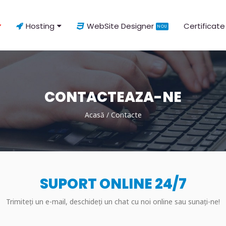
Hosting
WebSite Designer
Certificate
NOU
CONTACTEAZA-NE
Acasă
/
Contacte
SUPORT ONLINE 24/7
Trimiteți un e-mail, deschideți un chat cu noi online sau sunați-ne!