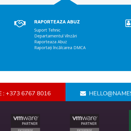
RAPORTEAZA ABUZ
Suport Tehnic
Departamentul Vînzări
Raporteaza Abuz
Raportați încălcarea DMCA
 : +373 6767 8016
HELLO@NAME