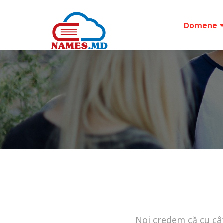
Domene
Noi credem că cu cât