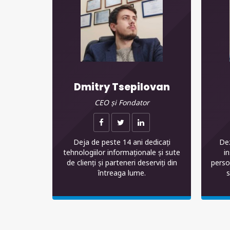
Dmitry Tsepilovan
CEO și Fondator
Deja de peste 14 ani dedicați
Dez
tehnologiilor informaționale și sute
i
de clienți și parteneri deserviți din
perso
întreaga lume.
s