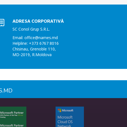
ADRESA CORPORATIVĂ
SC Conol Grup S.R.L.
Email: office@names.md
Helpline: +373 6767 8016
Chisinau, Grenoble 110,
MD-2019, R.Moldova
S.MD