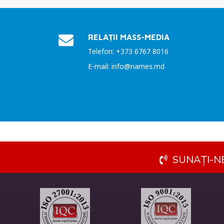
RELAȚII MASS-MEDIA
Telefon: +373 6767 8016
E-mail: info@names.md
SUNAȚI-NE