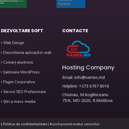
DEZVOLTARE SOFT
CONTACTE
Web Design
Dezvoltarea aplicațiilor web
Comerț electronic
Hosting Company
Șabloane WordPress
Email:
info@names.md
Pagini Corporative
Helpline: +373 6767 8016
Servicii SEO Profesionale
Chisinau, M.Kogilniceanu
75/6, MD-2020, R.Moldova
Știri și mass-media
e
|
Politica de confidentialitate
|
Acord privind nivelul serviciilor