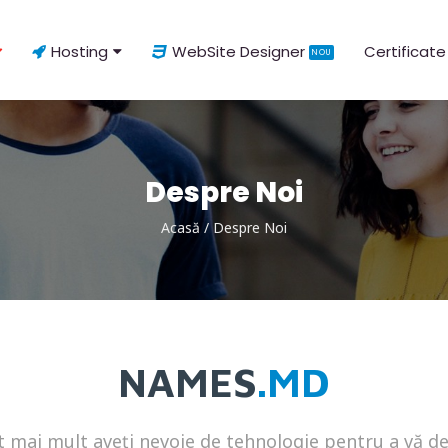
Hosting
WebSite Designer
Certificate
NOU
Despre Noi
Acasă
/
Despre Noi
NAMES
.MD
 mai mult aveți nevoie de tehnologie pentru a vă d