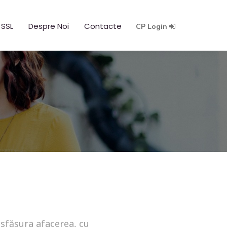
 SSL
Despre Noi
Contacte
CP Login
esfășura afacerea, cu