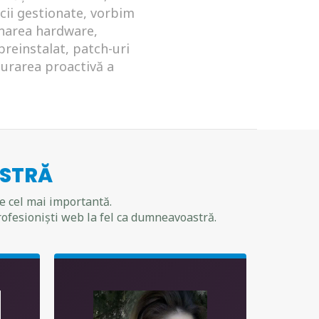
cii gestionate, vorbim
onarea hardware,
reinstalat, patch-uri
aurarea proactivă a
ASTRĂ
te cel mai importantă.
rofesioniști web la fel ca dumneavoastră.