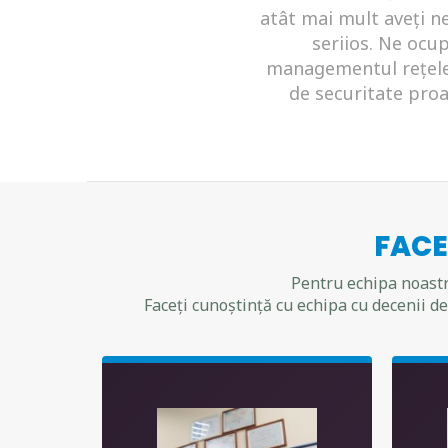
atât mai mult aveți n
seriios. Ne ocu
managementul rețelei
de securitate proa
FACE
Pentru echipa noastră
Faceți cunoștință cu echipa cu decenii d