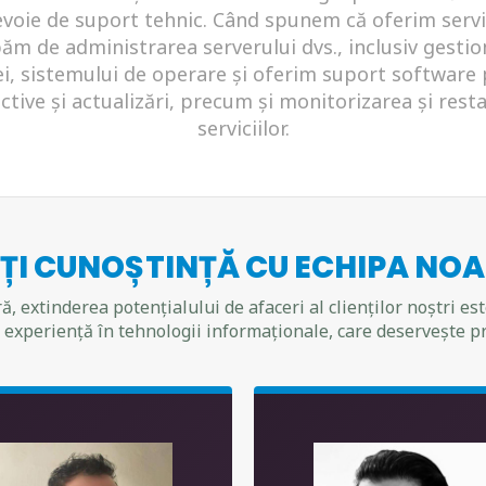
evoie de suport tehnic. Când spunem că oferim servi
păm de administrarea serverului dvs., inclusiv gesti
, sistemului de operare și oferim suport software p
ctive și actualizări, precum și monitorizarea și rest
serviciilor.
ȚI CUNOȘTINȚĂ CU ECHIPA NO
, extinderea potențialului de afaceri al clienților noștri es
e experiență în tehnologii informaționale, care deservește p